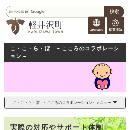
ペ
メニューを飛ばして本文へ
キ
ー
ー
ジ
F
ワ
の
o
ー
先
閲
r
ド
頭
覧
F
検
で
補
o
索
す
助
こ・こ・ら・ぼ ～こころのコラボレーシ
r
。
ョン～
e
i
g
n
e
r
s
こ・こ・ら・ぼ ～こころのコラボレーション～メニュー
本
実際の対応やサポート体制
文