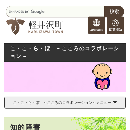
ペ
メニューを飛ばして本文へ
キ
ー
ー
ジ
F
ワ
の
o
ー
先
閲
r
ド
頭
覧
F
検
で
補
o
索
す
助
こ・こ・ら・ぼ ～こころのコラボレーシ
r
。
ョン～
e
i
g
n
e
r
s
こ・こ・ら・ぼ ～こころのコラボレーション～メニュー
本
知的障害
文