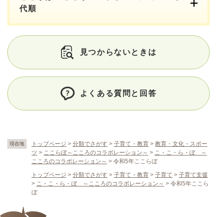
代順
見つからないときは
よくある質問と回答
トップページ
>
分類でさがす
>
子育て・教育
>
教育・文化・スポー
現在地
ツ
>
ここらぼ～こころのコラボレーション～
>
こ・こ・ら・ぼ ～
こころのコラボレーション～
>
令和5年ここらぼ
トップページ
>
分類でさがす
>
子育て・教育
>
子育て
>
子育て支援
>
こ・こ・ら・ぼ ～こころのコラボレーション～
>
令和5年ここら
ぼ