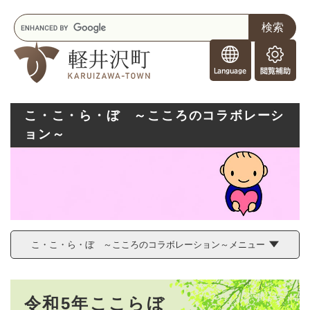
ペ
メニューを飛ばして本文へ
キ
ー
ー
ジ
F
ワ
の
o
ー
先
閲
r
ド
頭
覧
F
検
で
補
o
索
す
助
こ・こ・ら・ぼ ～こころのコラボレーシ
r
。
ョン～
e
i
g
n
e
r
s
こ・こ・ら・ぼ ～こころのコラボレーション～メニュー
本
令和5年ここらぼ
文