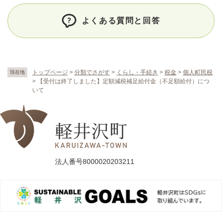
よくある質問と回答
トップページ
>
分類でさがす
>
くらし・手続き
>
税金
>
個人町民税
現在地
>
【受付は終了しました】定額減税補足給付金（不足額給付）につ
いて
法人番号8000020203211