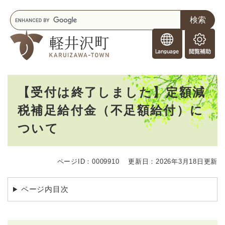
ペ
メニューを飛ばして本文へ
キ
ー
ー
ジ
F
ワ
の
o
ー
先
閲
r
ド
頭
覧
F
検
で
補
o
索
す
助
本
r
。
【受付は終了しました】定額減
文
e
税補足給付金（不足額給付）に
i
g
ついて
n
e
r
s
ページID：0009910
更新日：2026年3月18日更新
ページ内目次