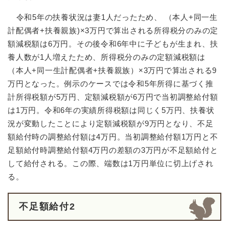
​
令和5年の扶養状況は妻1人だったため、 （本人+同一生
計配偶者+扶養親族)×3万円で算出される所得税分のみの定
額減税額は6万円。その後令和6年中に子どもが生まれ、扶
養人数が1人増えたため、所得税分のみの定額減税額は
（本人+同一生計配偶者+扶養親族）×3万円で算出される9
万円となった。例示のケースでは令和5年所得に基づく推
計所得税額が5万円、定額減税額が6万円で当初調整給付額
は1万円。令和6年の実績所得税額は同じく5万円、扶養状
況が変動したことにより定額減税額が9万円となり、不足
額給付時の調整給付額は4万円。当初調整給付額1万円と不
足額給付時調整給付額4万円の差額の3万円が不足額給付と
して給付される。この際、端数は1万円単位に切上げされ
る。
不足額給付2