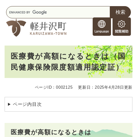
ペ
メニューを飛ばして本文へ
キ
ー
ー
ジ
F
ワ
の
o
ー
先
閲
r
ド
頭
覧
F
検
で
補
o
索
す
助
本
r
。
医療費が高額になるときは（国
文
e
民健康保険限度額適用認定証）
i
g
n
e
ページID：0002125
更新日：2025年4月28日更新
r
s
ページ内目次
医療費が高額になるときは