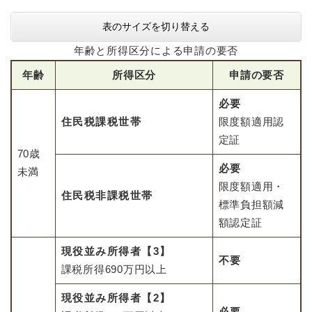
表のサイズを切り替える
年齢と所得区分による申請の要否
年齢
所得区分
申請の要否
必要
住民税課税世帯
限度額適用認
定証
70歳
必要
未満
限度額適用・
住民税非課税世帯
標準負担額減
額認定証
現役並み所得者【3】
不要
課税所得690万円以上
現役並み所得者【2】
必要