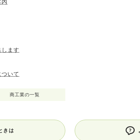
案内
集します
について
商工業の一覧
ときは