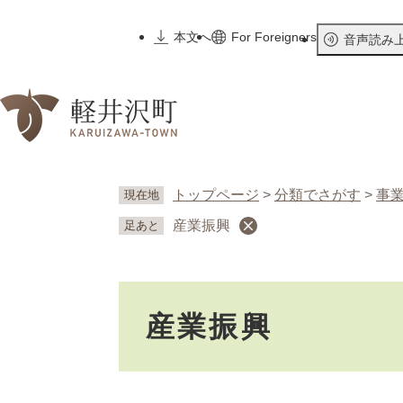
ペ
ー
本文へ
For Foreigners
音声読み
ジ
の
先
頭
で
す
。
トップページ
>
分類でさがす
>
事
現在地
産業振興
足あと
本
産業振興
文