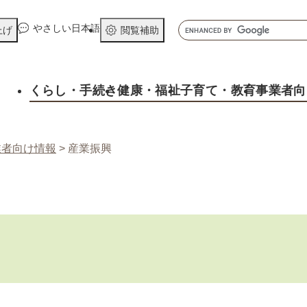
メニューを飛ばして本文へ
キ
やさしい日本語
上げ
閲覧補助
ー
ワ
ー
くらし
・手続き
健康
・福祉
子育て
・教育
事業者向
ド
検
索
業者向け情報
>
産業振興