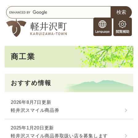
ペ
メニューを飛ばして本文へ
キ
ー
ー
ジ
F
ワ
の
o
ー
先
閲
r
ド
頭
覧
F
検
で
補
o
索
す
助
本
r
。
商工業
文
e
i
g
n
おすすめ情報
e
r
s
2026年8月7日更新
軽井沢スマイル商品券
2025年1月20日更新
軽井沢スマイル商品券取扱い店を募集します