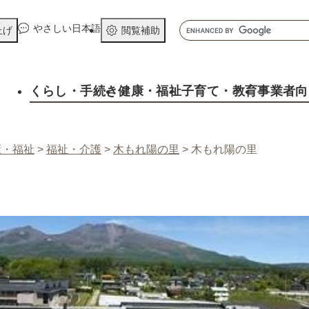
メニューを飛ばして本文へ
キ
やさしい日本語
上げ
閲覧補助
ー
ワ
ー
くらし
・手続き
健康
・福祉
子育て
・教育
事業者向
ド
検
索
康・福祉
>
福祉・介護
>
木もれ陽の里
>
木もれ陽の里