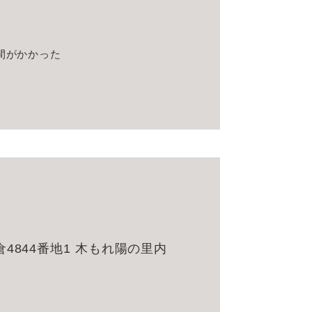
間がかかった
4844番地1 木もれ陽の里内