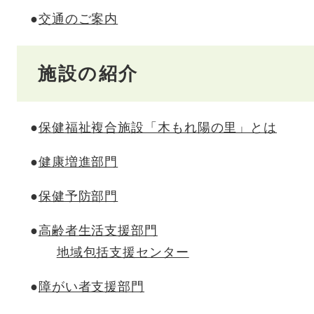
●
交通のご案内
施設の紹介
●
保健福祉複合施設「木もれ陽の里」とは
●
健康増進部門
●
保健予防部門
●
高齢者生活支援部門
地域包括支援センター
●
障がい者支援部門