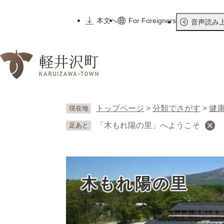
ペ
ー
本文へ
For Foreigners
音声読み
ジ
の
先
頭
で
す
。
トップページ
>
分類でさがす
>
健
現在地
「木もれ陽の里」へようこそ
足あと
木もれ陽の里