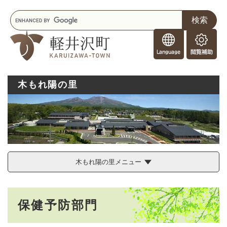
ペ
メニューを飛ばして本文へ
キ
ー
ー
ジ
F
ワ
の
o
ー
先
閲
r
ド
頭
覧
F
検
で
補
o
索
す
助
木もれ陽の里
r
。
e
i
g
n
e
r
s
木もれ陽の里メニュー
本
保健予防部門
文