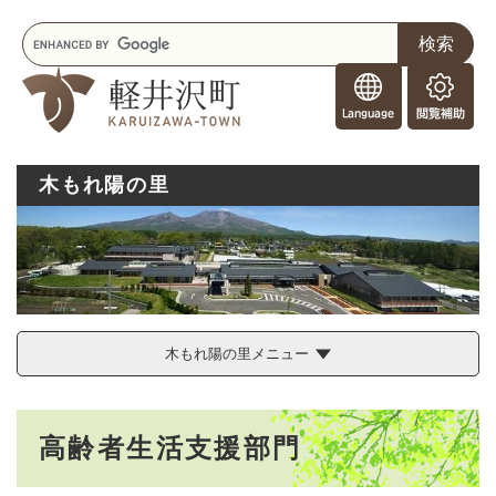
ペ
メニューを飛ばして本文へ
キ
ー
ー
ジ
F
ワ
の
o
ー
先
閲
r
ド
頭
覧
F
検
で
補
o
索
す
助
木もれ陽の里
r
。
e
i
g
n
e
r
s
木もれ陽の里メニュー
本
高齢者生活支援部門
文