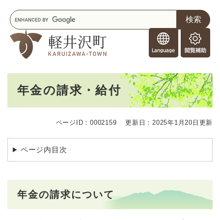
ペ
メニューを飛ばして本文へ
キ
ー
ー
ジ
F
ワ
の
o
ー
先
閲
r
ド
頭
覧
F
検
で
補
o
索
す
助
本
r
。
年金の請求・給付
文
e
i
g
ページID：0002159
更新日：2025年1月20日更新
n
e
r
ページ内目次
s
年金の請求について