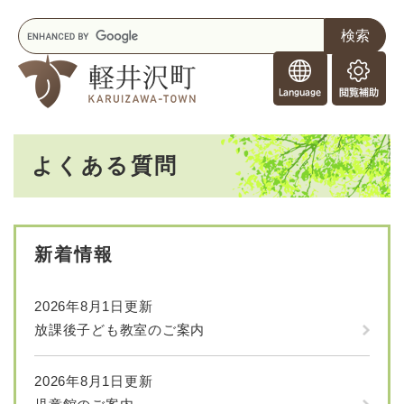
ペ
メニューを飛ばして本文へ
キ
ー
ー
ジ
F
ワ
の
o
ー
先
閲
r
ド
頭
覧
F
検
で
補
o
索
す
助
本
r
。
よくある質問
文
e
i
g
n
e
新着情報
r
s
2026年8月1日更新
放課後子ども教室のご案内
2026年8月1日更新