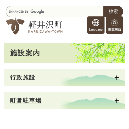
ペ
メニューを飛ばして本文へ
キ
ー
ー
ジ
F
ワ
の
o
ー
先
閲
r
ド
頭
覧
F
検
で
補
o
索
す
助
本
r
。
施設案内
文
e
i
g
n
行政施設
e
r
s
町営駐車場