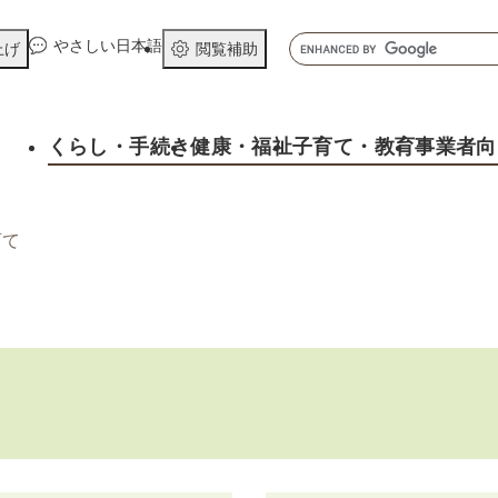
メニューを飛ばして本文へ
キ
やさしい日本語
上げ
閲覧補助
ー
ワ
ー
くらし
・手続き
健康
・福祉
子育て
・教育
事業者向
ド
検
索
育て