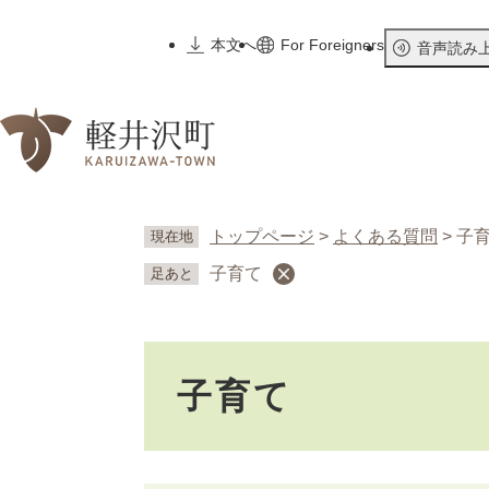
ペ
ー
本文へ
For Foreigners
音声読み
ジ
の
先
頭
で
す
。
トップページ
>
よくある質問
>
子
現在地
子育て
足あと
本
子育て
文