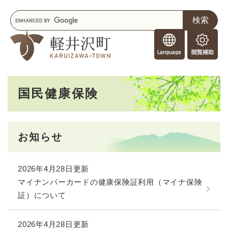
ペ
メニューを飛ばして本文へ
キ
ー
ー
ジ
F
ワ
の
o
ー
先
閲
r
ド
頭
覧
F
検
で
補
o
索
す
助
本
r
。
国民健康保険
文
e
i
g
n
お知らせ
e
r
s
2026年4月28日更新
マイナンバーカードの健康保険証利用（マイナ保険
証）について
2026年4月28日更新