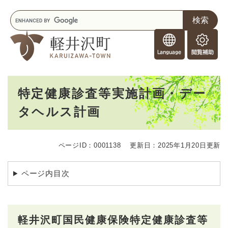
ペ
メニューを飛ばして本文へ
キ
ー
ー
ジ
F
ワ
の
o
ー
先
閲
r
ド
頭
覧
F
検
で
補
o
索
す
助
本
r
。
特定健康診査等実施計画・デー
文
e
タヘルス計画
i
g
n
e
ページID：0001138
更新日：2025年1月20日更新
r
s
ページ内目次
軽井沢町国民健康保険特定健康診査等