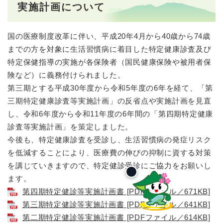
実施計画について
国の医療制度改革に伴い、平成20年4月から40歳から74歳
までの方を対象に生活習慣病に着目した特定健康診査及び
特定保健指導の実施が各保険者（国民健康保険や被用者保
険など）に義務付けられました。
第三期とする平成30年度から令和5年度の6年を経て、「第
三期特定健康診査等実施計画」の反省点や実施計画を見直
し、令和6年度から令和11年度の6年間の「第四期特定健康
診査等実施計画」を策定しました。
今後も、特定健康診査を受診し、生活習慣病の発症リスク
を低減することにより、医療費の伸びの抑制に資する対策
を講じていきますので、特定健診受診にご協力をお願いし
ます。
第四期特定健診等実施計画書 [PDFファイル／671KB]
第三期特定健診等実施計画書 [PDFファイル／641KB]
第二期特定健診等実施計画書 [PDFファイル／614KB]