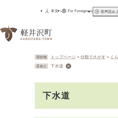
ペ
ー
本文へ
For Foreigners
音声読み
ジ
の
先
頭
で
す
。
トップページ
>
分類でさがす
>
く
現在地
下水道
足あと
本
下水道
文