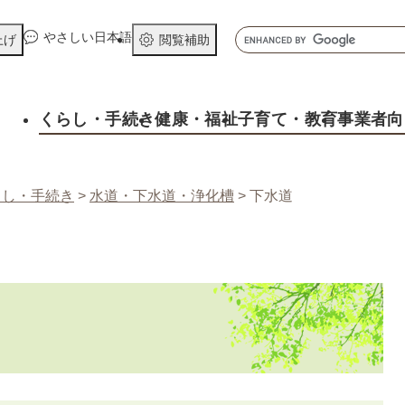
メニューを飛ばして本文へ
キ
やさしい日本語
上げ
閲覧補助
ー
ワ
ー
くらし
・手続き
健康
・福祉
子育て
・教育
事業者向
ド
検
索
らし・手続き
>
水道・下水道・浄化槽
>
下水道