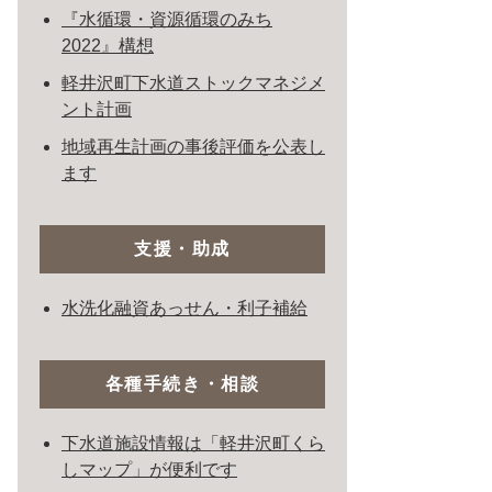
『水循環・資源循環のみち
2022』構想
軽井沢町下水道ストックマネジメ
ント計画
地域再生計画の事後評価を公表し
ます
支援・助成
水洗化融資あっせん・利子補給
各種手続き・相談
下水道施設情報は「軽井沢町くら
しマップ」が便利です