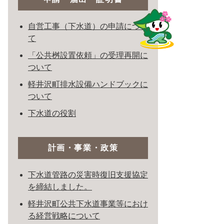
自営工事（下水道）の申請につい
て
「公共桝設置依頼」の受理再開に
ついて
軽井沢町排水設備ハンドブックに
ついて
下水道の役割
計画・事業・政策
下水道管路の災害時復旧支援協定
を締結しました。
軽井沢町公共下水道事業等におけ
る経営戦略について