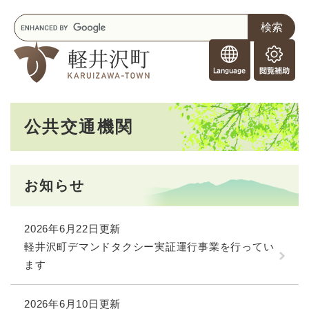
ペ
メニューを飛ばして本文へ
キ
ー
ー
ジ
F
ワ
の
o
ー
先
閲
r
ド
頭
覧
F
検
で
補
o
索
す
助
本
r
。
公共交通機関
文
e
i
g
n
お知らせ
e
r
s
2026年6月22日更新
軽井沢町デマンドタクシー実証運行事業を行ってい
ます
2026年6月10日更新