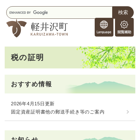
ペ
メニューを飛ばして本文へ
キ
ー
ー
ジ
F
ワ
の
o
ー
先
閲
r
ド
頭
覧
F
検
で
補
o
索
す
助
本
r
。
税の証明
文
e
i
g
n
おすすめ情報
e
r
s
2026年4月15日更新
固定資産証明書他の郵送手続き等のご案内
お知らせ