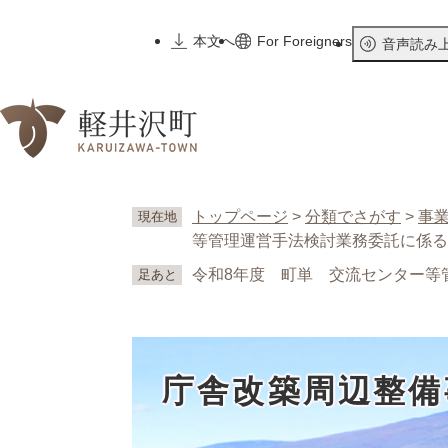
ペ
ー
本文へ
For Foreigners
音声読み
ジ
の
先
頭
で
す
。
トップページ
>
分類でさがす
>
事
現在地
等管理運営手法検討業務委託に係る
令和8年度 町単 交流センター等
足あと
庁舎改築周辺整備