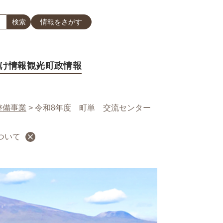
情報をさがす
け情報
観光
町政情報
整備事業
>
令和8年度 町単 交流センター
ついて