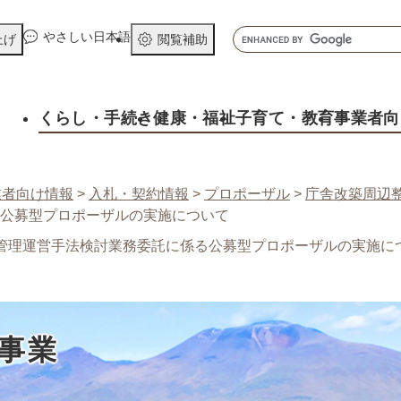
メニューを飛ばして本文へ
キ
やさしい日本語
上げ
閲覧補助
ー
ワ
ー
くらし
・手続き
健康
・福祉
子育て
・教育
事業者向
ド
検
索
業者向け情報
>
入札・契約情報
>
プロポーザル
>
庁舎改築周辺
公募型プロポーザルの実施について
管理運営手法検討業務委託に係る公募型プロポーザルの実施に
事業