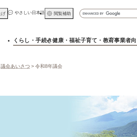
メニューを飛ばして本文へ
キ
やさしい日本語
上げ
閲覧補助
ー
ワ
ー
くらし
・手続き
健康
・福祉
子育て
・教育
事業者向
ド
検
索
>
議会あいさつ
>
令和8年議会
そ