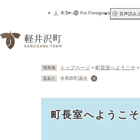
ペ
ー
本文へ
For Foreigners
音声読み
ジ
の
先
頭
で
す
。
トップページ
>
町長室へようこそ
現在地
令和8年議会
足あと
町長室へようこ