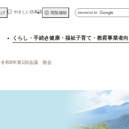
メニューを飛ばして本文へ
キ
やさしい日本語
上げ
閲覧補助
ー
ワ
ー
くらし
・手続き
健康
・福祉
子育て
・教育
事業者向
ド
検
索
>
令和8年第1回会議 散会
そ