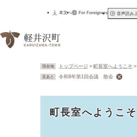
ペ
ー
本文へ
For Foreigners
音声読み
ジ
の
先
頭
で
す
。
トップページ
>
町長室へようこそ
現在地
令和8年第1回会議 散会
足あと
町長室へようこ