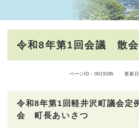
本
令和8年第1回会議 散
文
ページID：0019285
更新日
令和8年第1回軽井沢町議会定
会 町長あいさつ