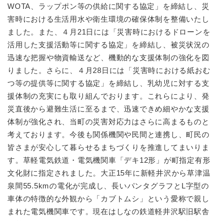
WOTA、ラップポン等の供給に関する協定」を締結し、災
害時における生活用水や衛生環境の確保体制を整備いたし
ました。また、４月21日には「災害時におけるドローンを
活用した支援活動等に関する協定」を締結し、被災状況の
迅速な把握や物資輸送など、機動的な支援体制の強化を図
りました。さらに、４月28日には「災害時における紙おむ
つ等の提供等に関する協定」を締結し、乳幼児に対する支
援体制の充実にも取り組んでおります。これらにより、発
災直後から避難生活に至るまで、迅速できめ細やかな支援
体制が強化され、当町の災害対応力はさらに高まるものと
考えております。今後も関係機関や民間と連携し、町民の
皆さまが安心して暮らせるまちづくりを推進してまいりま
す。草軽電気鉄道・電気機関車「デキ12形」が町指定有形
文化財に指定されました。大正15年に新軽井沢から草津温
泉間55.5kmの電化が完成し、長いパンタグラフとL字型の
車体の特徴的な外観から「カブトムシ」という愛称で親し
まれた電気機関車です。現在はしなの鉄道軽井沢駅旧駅舎