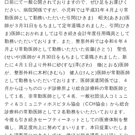
口前にて一般公開されておりますので、ぜひ足をお運びく
ださい。病院関係ですが、小児科では平成31年４月より常
勤医師として勤務いただいた引間(ひきま) 昭夫(あきお)医
師が３月31日をもちまして定年退職されました。引間(ひき
ま)医師におかれましては引き続き会計年度任用職員として
勤務いただいております。また、整形外科では令和６年４
月より常勤医師として勤務いただいた佐藤(さとう) 聖也
(せいや)医師が４月30日をもちまして退職されました。新
たに４月１日より外科に砂(すな)澤(ざわ) 徹(とおる)医師
が、整形外科に木村(きむら) 健人(けんと)医師が常勤医師
として勤務をいただいております。医師派遣関係では、４
月からほっちのロッヂ診療所より総合診療科の常勤医師と
して１名、非常勤医師として４名、一般社団法人コミュニ
ティ＆コミュニティホスピタル協会（CCH協会）から総合
診療科の常勤医師として２名勤務をいただいております。
今後も引き続きセーフティーネットとしての医療体制を整
備し、満足度向上に努めてまいります。本日提案いたしま