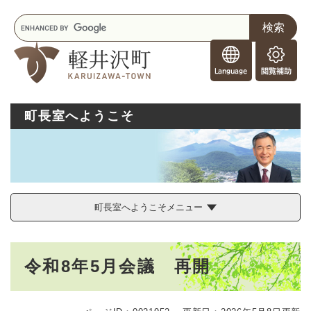
ペ
メニューを飛ばして本文へ
キ
ー
ー
ジ
F
ワ
の
o
ー
先
閲
r
ド
頭
覧
F
検
で
補
o
索
す
助
町長室へようこそ
r
。
e
i
g
n
e
r
町長室へようこそメニュー
s
本
令和8年5月会議 再開
文