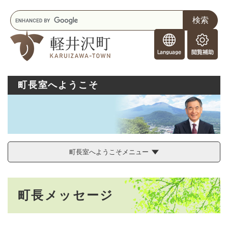
ペ
メニューを飛ばして本文へ
キ
ー
ー
ジ
F
ワ
の
o
ー
先
閲
r
ド
頭
覧
F
検
で
補
o
索
す
助
町長室へようこそ
r
。
e
i
g
n
e
r
町長室へようこそメニュー
s
本
町長メッセージ
文