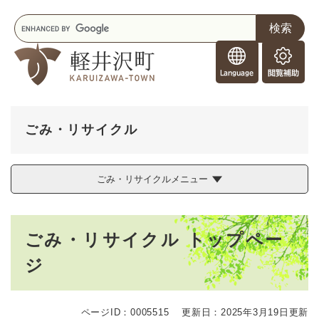
ペ
メニューを飛ばして本文へ
キ
ー
ー
ジ
F
ワ
の
o
ー
先
閲
r
ド
頭
覧
F
検
で
補
o
索
す
助
r
。
ごみ・リサイクル
e
i
g
ごみ・リサイクルメニュー
n
e
r
本
s
ごみ・リサイクル トップペー
文
ジ
ページID：0005515
更新日：2025年3月19日更新