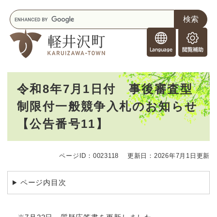
ペ
メニューを飛ばして本文へ
キ
ー
ー
ジ
F
ワ
の
o
ー
先
閲
r
ド
頭
覧
F
検
で
補
o
索
す
助
本
r
。
令和8年7月1日付 事後審査型
文
e
制限付一般競争入札のお知らせ
i
g
【公告番号11】
n
e
r
s
ページID：0023118
更新日：2026年7月1日更新
ページ内目次