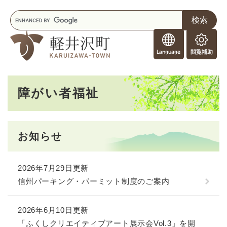
ペ
メニューを飛ばして本文へ
キ
ー
ー
ジ
F
ワ
の
o
ー
先
閲
r
ド
頭
覧
F
検
で
補
o
索
す
助
本
r
。
障がい者福祉
文
e
i
g
n
お知らせ
e
r
s
2026年7月29日更新
信州パーキング・パーミット制度のご案内
2026年6月10日更新
「ふくしクリエイティブアート展示会Vol.3」を開