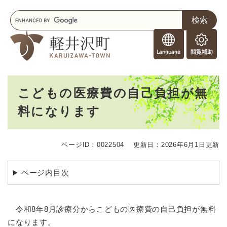
ペ
メニューを飛ばして本文へ
キ
ー
ー
ジ
F
ワ
の
o
ー
先
閲
r
ド
頭
覧
F
検
で
補
o
索
す
助
本
r
。
こどもの医療費の自己負担が無
文
e
料になります
i
g
n
e
ページID：0022504
更新日：2026年6月1日更新
r
s
ページ内目次
令和8年8月診療分からこどもの医療費の自己負担が無料
になります。