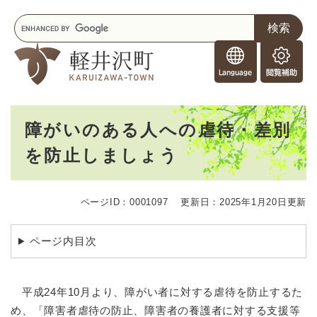
ペ
メニューを飛ばして本文へ
キ
ー
ー
ジ
F
ワ
の
o
ー
先
閲
r
ド
頭
覧
F
検
で
補
o
索
す
助
本
r
。
障がいのある人への虐待・差別
文
e
を防止しましょう
i
g
n
e
ページID：0001097
更新日：2025年1月20日更新
r
s
ページ内目次
平成24年10月より、障がい者に対する虐待を防止するた
め、「障害者虐待の防止、障害者の養護者に対する支援等