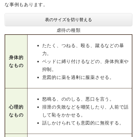
な事例もあります。
表のサイズを切り替える
虐待の種類
たたく、つねる、殴る、蹴るなどの暴
力。
身体的
ベッドに縛り付けるなどの、身体拘束や
なもの
抑制。
意図的に薬を過剰に服薬させる。
怒鳴る、ののしる、悪口を言う。
心理的
排泄の失敗などを嘲笑したり、人前で話
なもの
して恥をかかせる。
話しかけられても意図的に無視する。