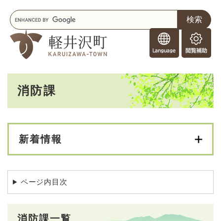
ペ
メニューを飛ばして本文へ
キ
ー
ー
ジ
F
ワ
の
o
ー
先
閲
r
ド
頭
覧
F
検
で
補
o
索
す
助
本
r
。
消防課
文
e
i
g
n
e
新着情報
r
s
ページ内目次
消防課一覧