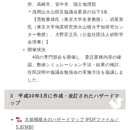
所、高崎市、安中市、国土地理院
＊浅間山火山防災協議会委員の以下3名
【荒牧重雄氏（東京大学名誉教授）、武尾実
氏（東京大学地震研究所火山噴火予知研究セン
ター教授）、大野宏之氏（公益社団法人砂防学
会理事）】
開催状況
​ 4回の専門部会を開催し、委託業務内容の確
認、数値シミュレーション手法・結果の検討、
住民説明や協議会勉強会の実施方法を協議しま
した。
3 平成30年3月に作成・改訂されたハザードマ
ップ
大規模噴火のハザードマップ [PDFファイル／
5.87MB]