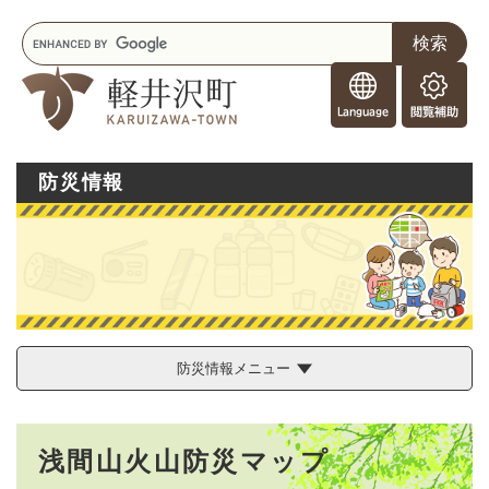
ペ
メニューを飛ばして本文へ
キ
ー
ー
ジ
F
ワ
の
o
ー
先
閲
r
ド
頭
覧
F
検
で
補
o
索
す
助
防災情報
r
。
e
i
g
n
e
r
s
防災情報メニュー
本
浅間山火山防災マップ
文