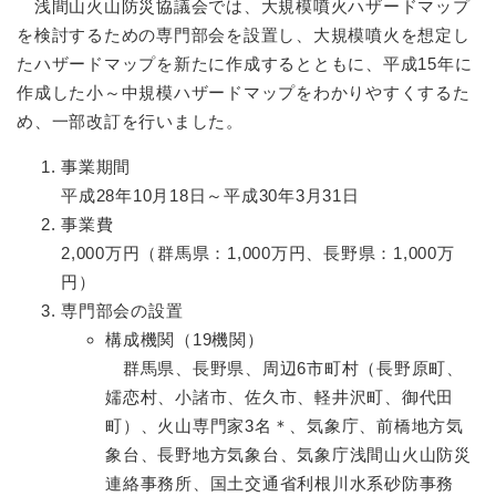
浅間山火山防災協議会では、大規模噴火ハザードマップ
を検討するための専門部会を設置し、大規模噴火を想定し
たハザードマップを新たに作成するとともに、平成15年に
作成した小～中規模ハザードマップをわかりやすくするた
め、一部改訂を行いました。
事業期間
平成28年10月18日～平成30年3月31日
事業費
2,000万円（群馬県：1,000万円、長野県：1,000万
円）
専門部会の設置
構成機関（19機関）
群馬県、長野県、周辺6市町村（長野原町、
嬬恋村、小諸市、佐久市、軽井沢町、御代田
町）、火山専門家3名＊、気象庁、前橋地方気
象台、長野地方気象台、気象庁浅間山火山防災
連絡事務所、国土交通省利根川水系砂防事務