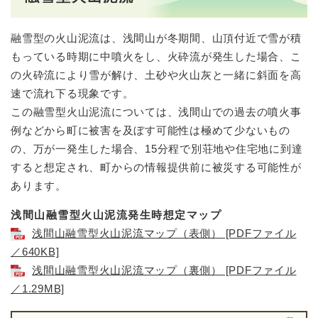
融雪型の火山泥流は、浅間山が冬期間、山頂付近で雪が積
もっている時期に中噴火をし、火砕流が発生した場合、こ
の火砕流により雪が解け、土砂や火山灰と一緒に斜面を高
速で流れ下る現象です。
この融雪型火山泥流については、浅間山での過去の噴火事
例などから町に被害を及ぼす可能性は極めて少ないもの
の、万が一発生した場合、15分程で別荘地や住宅地に到達
すると想定され、町からの情報提供前に被災する可能性が
あります。
浅間山融雪型火山泥流発生時想定マップ
浅間山融雪型火山泥流マップ（表側） [PDFファイル
／640KB]
浅間山融雪型火山泥流マップ（裏側） [PDFファイル
／1.29MB]