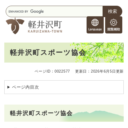
ペ
メニューを飛ばして本文へ
キ
ー
ー
ジ
F
ワ
の
o
ー
先
閲
r
ド
頭
覧
F
検
で
補
o
索
す
助
本
r
。
軽井沢町スポーツ協会
文
e
i
g
ページID：0022577
更新日：2026年6月5日更新
n
e
r
ページ内目次
s
軽井沢町スポーツ協会