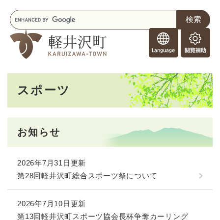
ペ
メニューを飛ばして本文へ
キ
ー
ー
ジ
F
ワ
の
o
ー
先
閲
r
ド
頭
覧
F
検
で
補
o
索
す
助
本
r
。
スポーツ
文
e
i
g
n
お知らせ
e
r
s
2026年7月31日更新
第28回軽井沢町総合スポーツ祭について
2026年7月10日更新
第13回軽井沢町スポーツ協会長杯争奪カーリング