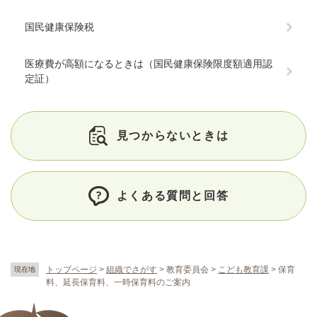
国民健康保険税
医療費が高額になるときは（国民健康保険限度額適用認
定証）
見つからないときは
よくある質問と回答
トップページ
>
組織でさがす
>
教育委員会
>
こども教育課
>
保育
現在地
料、延長保育料、一時保育料のご案内