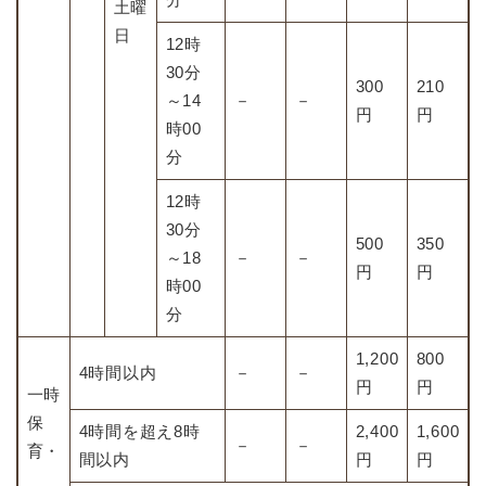
土曜
日
12時
30分
300
210
～14
－
－
円
円
時00
分
12時
30分
500
350
～18
－
－
円
円
時00
分
1,200
800
4時間以内
－
－
円
円
一時
保
4時間を超え8時
2,400
1,600
－
－
育・
間以内
円
円