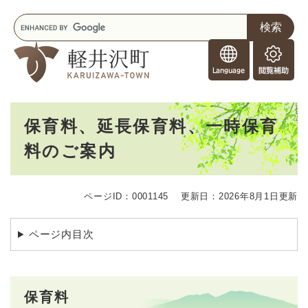
ペ
メニューを飛ばして本文へ
キ
ー
ー
ジ
F
ワ
の
o
ー
先
閲
r
ド
頭
覧
F
検
で
補
o
索
す
助
本
r
。
保育料、延長保育料、一時保育
文
e
料のご案内
i
g
n
e
ページID：0001145
更新日：2026年8月1日更新
r
s
ページ内目次
保育料