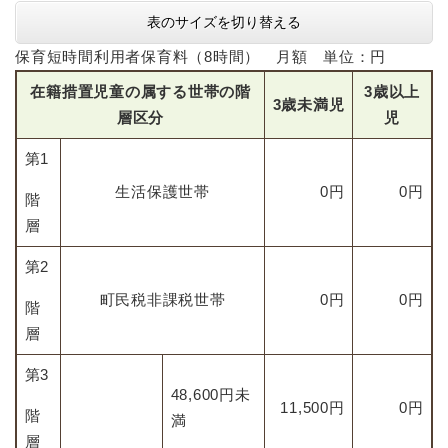
表のサイズを切り替える
保育短時間利用者保育料（8時間） 月額 単位：円
在籍措置児童の属する世帯の階
3歳以上
3歳未満児
層区分
児
第1
生活保護世帯
0円
0円
階
層
第2
町民税非課税世帯
0円
0円
階
層
第3
48,600円未
11,500円
0円
階
満
層