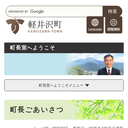
ペ
メニューを飛ばして本文へ
キ
ー
ー
ジ
F
ワ
の
o
ー
先
閲
r
ド
頭
覧
F
検
で
補
o
索
す
助
町長室へようこそ
r
。
e
i
g
n
e
r
町長室へようこそメニュー
s
本
町長ごあいさつ
文