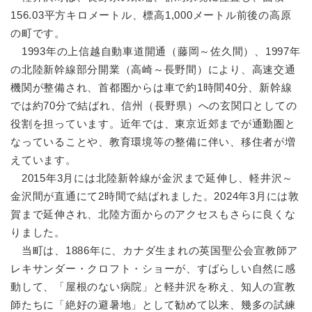
156.03平方キロメートル、標高1,000メートル前後の高原
の町です。
1993年の上信越自動車道開通（藤岡～佐久間）、1997年
の北陸新幹線部分開業（高崎～長野間）により、高速交通
機関が整備され、首都圏からは車で約1時間40分、新幹線
では約70分で結ばれ、信州（長野県）への玄関口としての
役割を担っています。近年では、東京近郊までが通勤圏と
なっていることや、教育環境等の整備に伴い、移住者が増
えています。
2015年3月には北陸新幹線が金沢まで延伸し、軽井沢～
金沢間が直通にて2時間で結ばれました。2024年3月には敦
賀まで延伸され、北陸方面からのアクセスもさらに良くな
りました。
当町は、1886年に、カナダ生まれの英国聖公会宣教師ア
レキサンダー・クロフト・ショーが、すばらしい自然に感
動して、「屋根のない病院」と軽井沢を称え、知人の宣教
師たちに「絶好の避暑地」として勧めて以来、幾多の試練