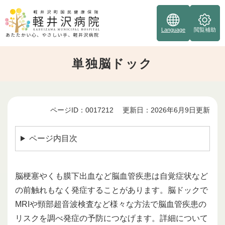
ペ
ー
ジ
Language
閲覧補助
の
先
単独脳ドック
頭
で
す
。
ページID：0017212
更新日：2026年6月9日更新
本
文
ページ内目次
脳梗塞やくも膜下出血など脳血管疾患は自覚症状など
の前触れもなく発症することがあります。脳ドックで
MRIや頸部超音波検査など様々な方法で脳血管疾患の
リスクを調べ発症の予防につなげます。詳細について