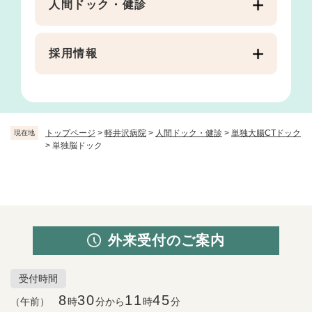
人間ドック・健診
採用情報
トップページ
>
軽井沢病院
>
人間ドック・健診
>
単独大腸CTドック
現在地
>
単独脳ドック
外来受付のご案内
受付時間
8
30
11
45
（午前）
時
分から
時
分