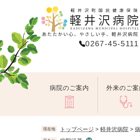
ペ
ー
ジ
の
先
0267-45-5111
頭
で
す
。
病院のご案内
外来のご案
トップページ
>
軽井沢病院
>
現在地