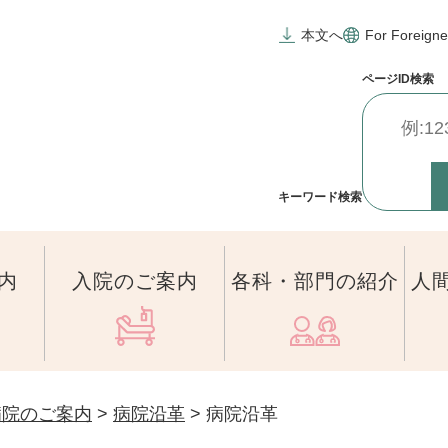
本文へ
For Foreigne
ページID
検索
キーワード検索
内
入院のご案内
各科・部門の紹介
人
病院のご案内
>
病院沿革
>
病院沿革