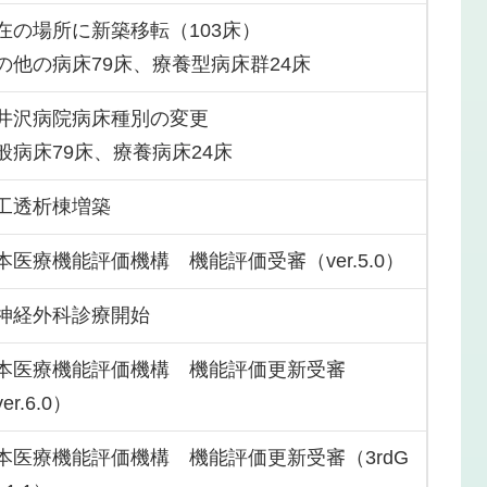
在の場所に新築移転（103床）
の他の病床79床、療養型病床群24床
井沢病院病床種別の変更
般病床79床、療養病床24床
工透析棟増築
本医療機能評価機構 機能評価受審（ver.5.0）
神経外科診療開始
本医療機能評価機構 機能評価更新受審
er.6.0）
本医療機能評価機構 機能評価更新受審（3rdG