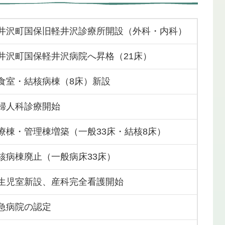
井沢町国保旧軽井沢診療所開設（外科・内科）
井沢町国保軽井沢病院へ昇格（21床）
食室・結核病棟（8床）新設
婦人科診療開始
療棟・管理棟増築（一般33床・結核8床）
核病棟廃止（一般病床33床）
生児室新設、産科完全看護開始
急病院の認定