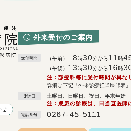
外来受付のご案内
8
30
11
4
受付時間
（午前）
時
分から
時
13
30
16
3
（午後）
時
分から
時
注：診療科毎に受付時間が異な
詳細は下記「外来診療担当医師表」
土曜日、日曜日、祝日、年末年始
休診日
注：急患の診療は、日当直医師
わせ
0267-45-5111
電話番号