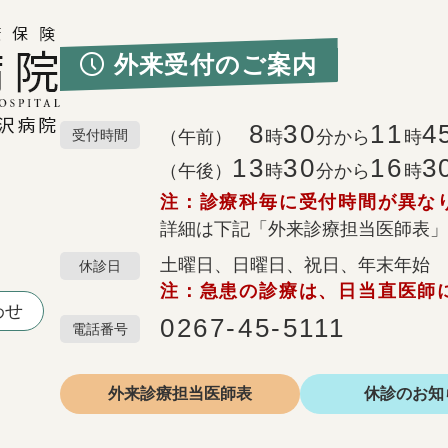
外来受付のご案内
8
30
11
4
受付時間
（午前）
時
分から
時
13
30
16
3
（午後）
時
分から
時
注：診療科毎に受付時間が異な
詳細は下記「外来診療担当医師表」
土曜日、日曜日、祝日、年末年始
休診日
注：急患の診療は、日当直医師
わせ
0267-45-5111
電話番号
外来診療
担当医師表
休診の
お知