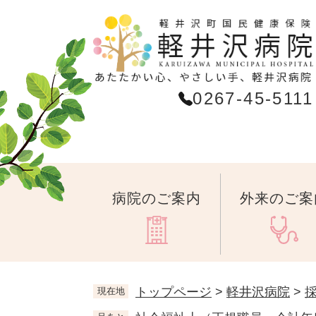
ペ
ー
ジ
の
先
0267-45-5111
頭
で
す
。
病院のご案内
外来のご案
トップページ
>
軽井沢病院
>
現在地