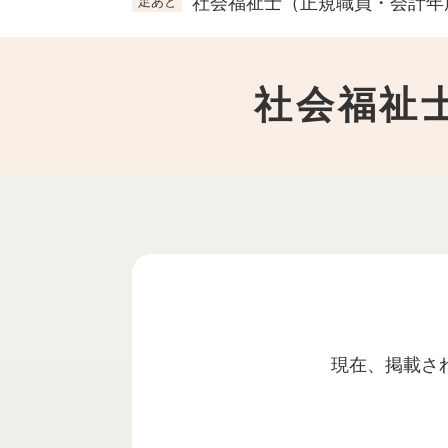
社会福祉士（正規職員・会計年
足あと
社会福祉
本
文
現在、掲載さ