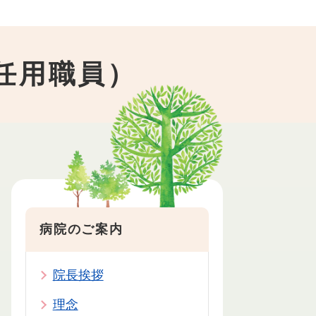
任用職員）
病院のご案内
院長挨拶
理念