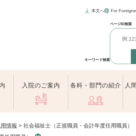
本文へ
For Foreigne
ページID
検索
キーワード検索
内
入院のご案内
各科・部門の紹介
人
採用情報
>
社会福祉士（正規職員・会計年度任用職員）