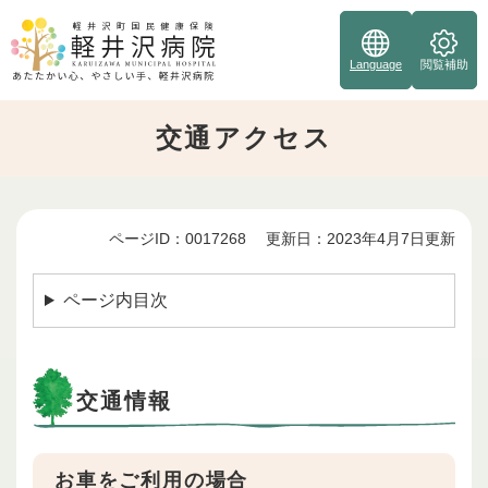
ペ
ー
ジ
Language
閲覧補助
の
先
交通アクセス
頭
で
す
。
ページID：0017268
更新日：2023年4月7日更新
本
文
ページ内目次
交通情報
お車をご利用の場合