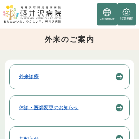
ペ
ー
ジ
Language
閲覧補助
の
先
外来のご案内
頭
で
す
。
本
外来診療
文
休診・医師変更のお知らせ
お知らせ