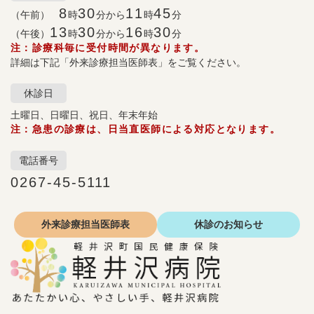
8
30
11
45
（午前）
時
分から
時
分
13
30
16
30
（午後）
時
分から
時
分
注：診療科毎に受付時間が異なります。
詳細は下記「外来診療担当医師表」をご覧ください。
休診日
土曜日、日曜日、祝日、年末年始
注：急患の診療は、日当直医師による対応となります。
電話番号
0267-45-5111
外来診療
担当医師表
休診の
お知らせ