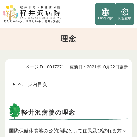
ペ
ー
ジ
Language
閲覧補助
の
先
理念
頭
で
す
。
ページID：0017271
更新日：2021年10月22日更新
本
文
ページ内目次
軽井沢病院の理念
国際保健休養地の公的病院として住民及び訪れる方々