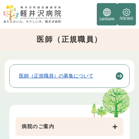
ペ
ー
ジ
Language
閲覧補助
の
先
医師（正規職員）
頭
で
す
。
本
医師（正規職員）の募集について
文
病院のご案内