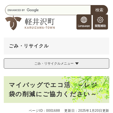
ペ
メニューを飛ばして本文へ
キ
ー
ー
ジ
F
ワ
の
o
ー
先
閲
r
ド
頭
覧
F
検
で
補
o
索
す
助
r
。
ごみ・リサイクル
e
i
g
ごみ・リサイクルメニュー
n
e
r
本
s
マイバッグでエコ活 ～レジ
文
袋の削減にご協力ください～
ページID：0001688
更新日：2025年1月20日更新