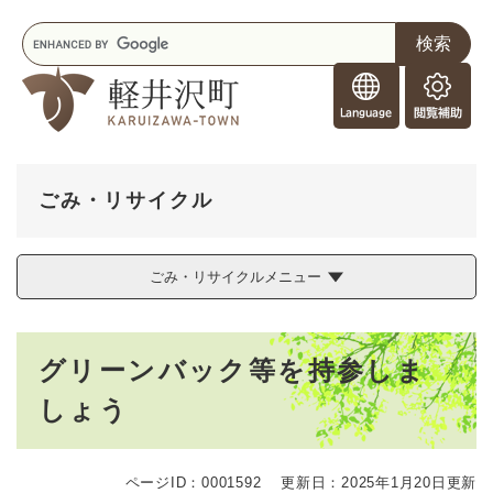
ペ
メニューを飛ばして本文へ
キ
ー
ー
ジ
F
ワ
の
o
ー
先
閲
r
ド
頭
覧
F
検
で
補
o
索
す
助
r
。
ごみ・リサイクル
e
i
g
ごみ・リサイクルメニュー
n
e
r
本
s
グリーンバック等を持参しま
文
しょう
ページID：0001592
更新日：2025年1月20日更新