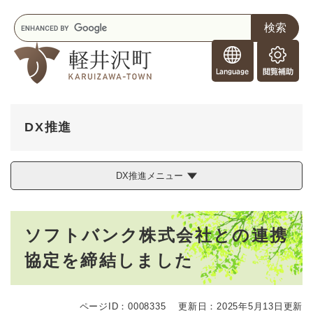
ペ
メニューを飛ばして本文へ
キ
ー
ー
ジ
F
ワ
の
o
ー
先
閲
r
ド
頭
覧
F
検
で
補
o
索
す
助
r
。
DX推進
e
i
g
DX推進メニュー
n
e
r
本
s
ソフトバンク株式会社との連携
文
協定を締結しました
ページID：0008335
更新日：2025年5月13日更新