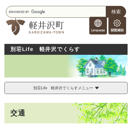
ペ
メニューを飛ばして本文へ
キ
ー
ー
ジ
F
ワ
の
o
ー
先
閲
r
ド
頭
覧
F
検
で
補
o
索
す
助
別荘Life 軽井沢でくらす
r
。
e
i
g
n
e
r
別荘Life 軽井沢でくらすメニュー
s
本
交通
文