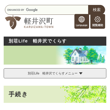
ペ
メニューを飛ばして本文へ
キ
ー
ー
ジ
F
ワ
の
o
ー
先
閲
r
ド
頭
覧
F
検
で
補
o
索
す
助
別荘Life 軽井沢でくらす
r
。
e
i
g
n
e
r
別荘Life 軽井沢でくらすメニュー
s
本
手続き
文