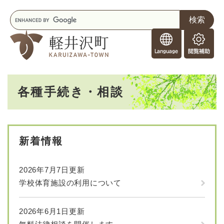
ペ
メニューを飛ばして本文へ
キ
ー
ー
ジ
F
ワ
の
o
ー
先
閲
r
ド
頭
覧
F
検
で
補
o
索
す
助
本
r
。
各種手続き・相談
文
e
i
g
n
e
新着情報
r
s
2026年7月7日更新
学校体育施設の利用について
2026年6月1日更新