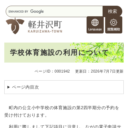
ペ
メニューを飛ばして本文へ
キ
ー
ー
ジ
F
ワ
の
o
ー
先
閲
r
ド
頭
覧
F
検
で
補
o
索
す
助
本
r
。
学校体育施設の利用について
文
e
i
g
ページID：0001942
更新日：2026年7月7日更新
n
e
r
ページ内目次
s
町内の公立小中学校の体育施設の第2四半期分の予約を
受け付けております。
利用に際しまして下記項目に注意し、ながの電子申請サ