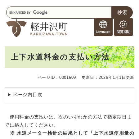
ペ
メニューを飛ばして本文へ
キ
ー
ー
ジ
F
ワ
の
o
ー
先
閲
r
ド
頭
覧
F
検
で
補
o
索
す
助
本
r
。
上下水道料金の支払い方法
文
e
i
g
ページID：0001609
更新日：2026年1月1日更新
n
e
r
ページ内目次
s
使用料金の支払いは、次のいずれかの方法で指定期日ま
でに納入してください。
※ 水道メーター検針の結果として「上下水道使用量の